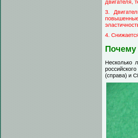
двигателя, 
3. Двигате
повышенны
эластичност
4. Снижаетс
Почему 
Несколько 
российског
(справа) и С