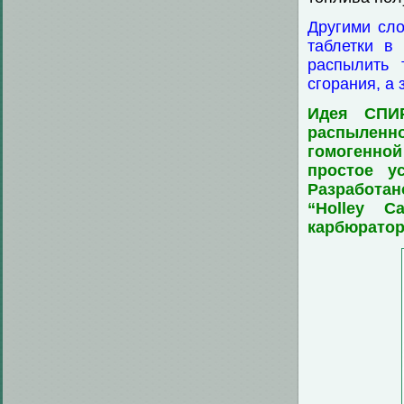
Другими сло
таблетки в
распылить 
сгорания, а 
Идея СПИ
распыленно
гомогенной
простое ус
Разработано
“Holley C
карбюратор