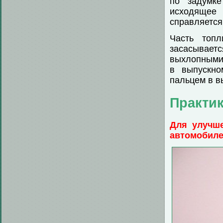
по задумке
исходящее 
справляется 
Часть топл
засасывает
выхлопными 
в выпускно
пальцем в в
Практик
Для улучше
автомобиле