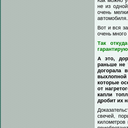
Как можно у
не из одно
очень мелки
автомобиля.
Вот и вся з
очень много
Так откуд
гарантирую
А это, дор
раньше не 
догорала в
выхлопной 
которые ос
от нагрето
капли топ
дробит их 
Доказательс
свечей, по
километров 