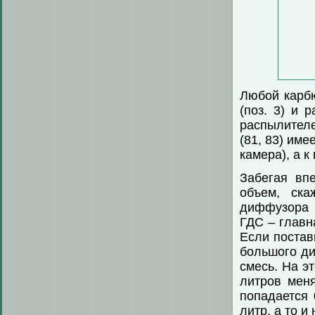
Любой карб
(поз. 3) и
распылителе
(81, 83) им
камера), а к
Забегая впе
объем, ска
диффузора 
ГДС – главн
Если постав
большого ди
смесь. На э
литров мен
попадается 
литр, а то и