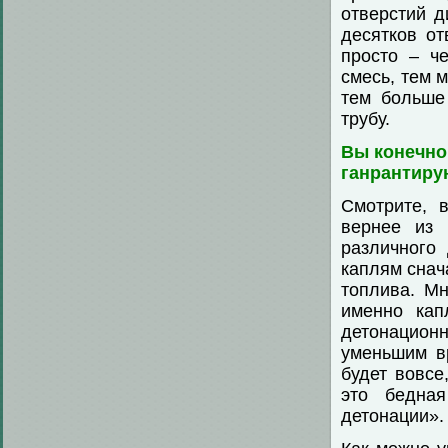
отверстий 
десятков от
просто – ч
смесь, тем 
тем больше 
трубу.
Вы конечно
ганрантиру
Смотрите, 
вернее из 
различного 
каплям снач
топлива. Мн
именно кап
детонацион
уменьшим в
будет вовсе
это бедна
детонации». 