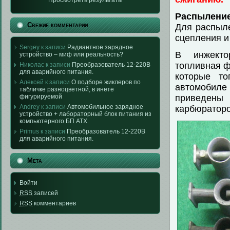
Просмотреть результаты
Распылени
Свежие комментарии
Для распыле
сцепления и
Sergey к записи
Радиантное зарядное
В инжекто
устройство – миф или реальность?
топливная ф
Николас к записи
Преобразователь 12-220В
для аварийного питания.
которые то
Алексей к записи
О подборе жиклеров по
автомобиле
табличке разноцветной, в инете
фигурируемой
приведены
Andrey к записи
Автомобильное зарядное
карбюраторо
устройство + лабораторный блок питания из
компьютерного БП АТХ
Primus к записи
Преобразователь 12-220В
для аварийного питания.
Мета
Войти
RSS
записей
RSS
комментариев