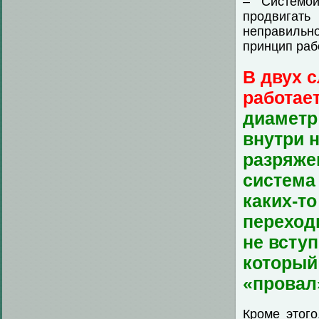
– Системой
продвигат
неправильно
принцип рабо
В двух 
работае
диаметр
внутри н
разряже
система 
каких-то
переход
не вступ
который
«провал
Кроме этого