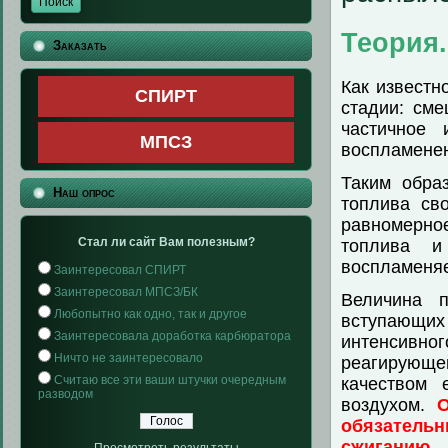
Теория.
Заказать
Как известн
СПИРТ
стадии: сме
частичное 
МПСЗ
воспламенен
Таким обра
Наш опрос
топлива св
равномерно
Стал ли сайт Вам полезным?
топлива и
воспламеняе
Заинтересовал СПИРТ
Заинтересовал МПСЗ/БК
Величина п
Любопытно как одно, так и другое
вступающих
Заинтересовала доработка карбюратора
интенсивно
Ничто не заинтересовало
реагирующ
Считаю все эти ваши штучки очередным
качеством 
разводом
воздухом.
обязател
сжиганию.