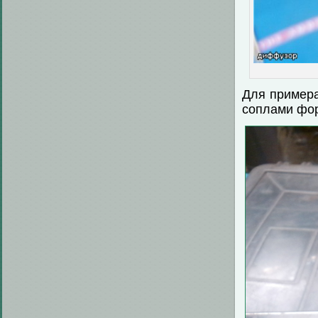
Для примера
соплами фор