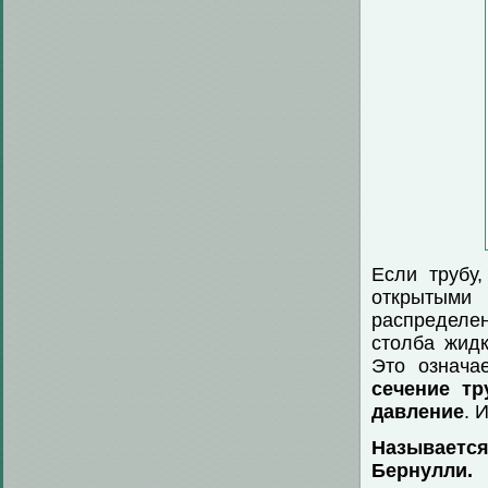
Если трубу,
открытыми
распределен
столба жидк
Это означа
сечение тр
давление
. 
Называется
Бернулли.