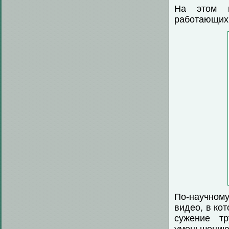
На этом п
работающих 
По-научном
видео, в ко
сужение т