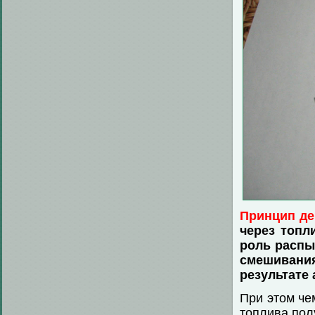
Принцип де
через топл
роль распы
смешиван
результате 
При этом че
топлива пол