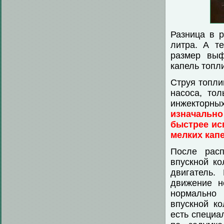
Разница в 
литра. А т
размер выф
капель топл
Струя топли
насоса, то
инжекторны
изначально
быстрее ис
мелких капе
После рас
впускной ко
двигатель.
движение н
нормально 
впускной к
есть специа