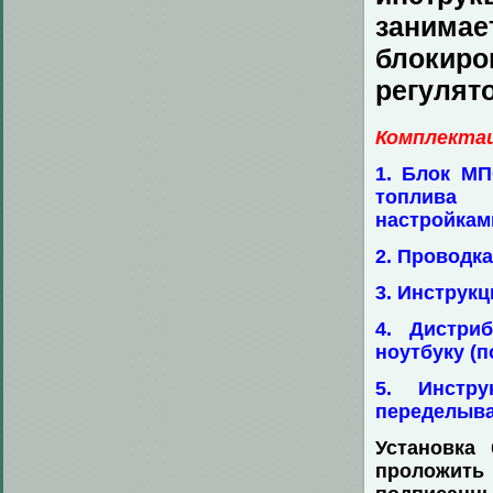
занимае
блокир
регулят
Комплекта
1. Блок М
топлива (
настройкам
2. Проводк
3. Инструкц
4. Дистри
ноутбуку (п
5. Инстр
переделыва
Установка 
проложить 