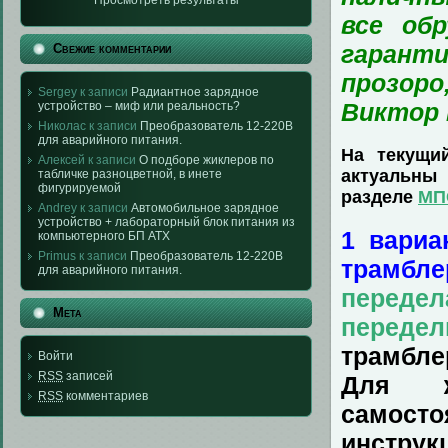
Просмотреть результаты
все об
гарант
Свежие комментарии
прозоро
Sergey к записи
Радиантное зарядное
Виктор
устройство – миф или реальность?
Николас к записи
Преобразователь 12-220В
для аварийного питания.
На текущи
Алексей к записи
О подборе жиклеров по
актуальны 
табличке разноцветной, в инете
фигурируемой
разделе
МП
Andrey к записи
Автомобильное зарядное
устройство + лабораторный блок питания из
1 вариа
компьютерного БП АТХ
Primus к записи
Преобразователь 12-220В
трамбле
для аварийного питания.
перед
Мета
передел
трамбле
Войти
RSS
записей
Для ж
RSS
комментариев
самост
инструк