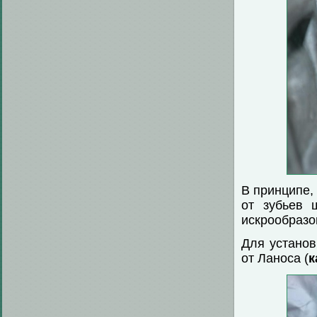
В принципе,
от зубьев 
искрообразо
Для установ
от Ланоса (
к