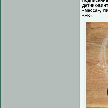
подписанн
датчик-вин
«масса», п
«+К».