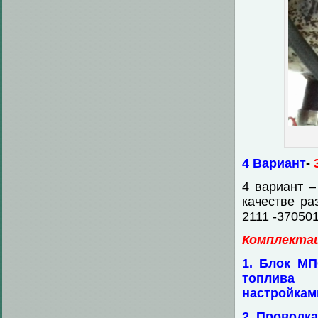
4 Вариант
-
4 вариант –
качестве ра
2111 -370501
Комплекта
1. Блок М
топлива (
настройкам
2. Проводк