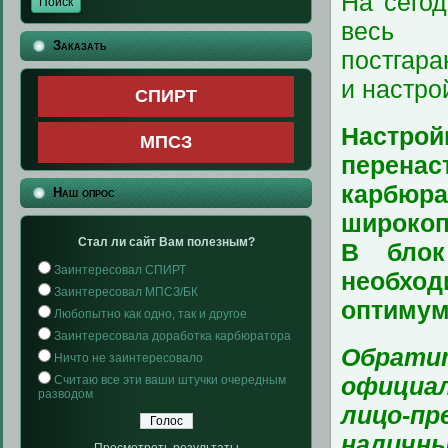
На сего
весь 
Заказать
постгара
и настро
СПИРТ
Настро
МПСЗ
перенас
карб
Наш опрос
широкоп
Стал ли сайт Вам полезным?
В блок
Заинтересовал СПИРТ
необход
Заинтересовал МПСЗ/БК
оптимум,
Любопытно как одно, так и другое
Заинтересовала доработка карбюратора
Обрат
Ничто не заинтересовало
официа
Считаю все эти ваши штучки очередным
разводом
лицо-пр
наличны