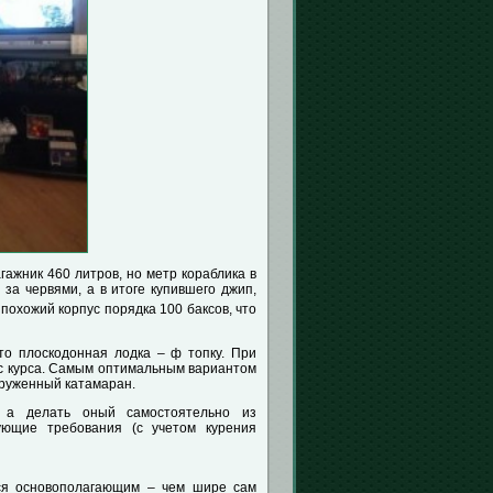
гажник 460 литров, но метр кораблика в
 за червями, а в итоге купившего джип,
 похожий корпус порядка 100 баксов, что
то плоскодонная лодка – ф топку. При
 с курса. Самым оптимальным вариантом
груженный катамаран.
 а делать оный самостоятельно из
дующие требования (с учетом курения
тся основополагающим – чем шире сам