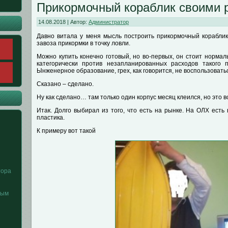
Прикормочный кораблик своими 
14.08.2018 | Автор:
Администратор
Давно витала у меня мысль построить прикормочный кораблик
завоза прикормки в точку ловли.
Можно купить конечно готовый, но во-первых, он стоит нормал
категорически против незапланированных расходов такого 
Ынженерное образование, грех, как говорится, не воспользовать
Сказано – сделано.
Ну как сделано… там только один корпус месяц клеился, но это 
Итак. Долго выбирал из того, что есть на рынке. На ОЛХ есть
пластика.
К примеру вот такой
тора
ным