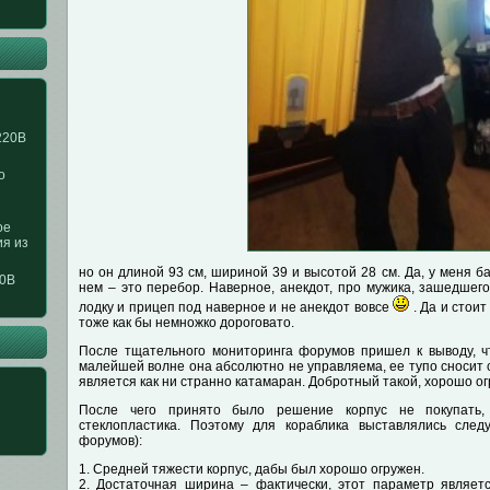
220В
о
ое
ия из
но он длиной 93 см, шириной 39 и высотой 28 см. Да, у меня ба
20В
нем – это перебор. Наверное, анекдот, про мужика, зашедшего
лодку и прицеп под наверное и не анекдот вовсе
. Да и стоит
тоже как бы немножко дороговато.
После тщательного мониторинга форумов пришел к выводу, ч
малейшей волне она абсолютно не управляема, ее тупо сносит
является как ни странно катамаран. Добротный такой, хорошо о
После чего принято было решение корпус не покупать,
стеклопластика. Поэтому для кораблика выставлялись сле
форумов):
1. Средней тяжести корпус, дабы был хорошо огружен.
2. Достаточная ширина – фактически, этот параметр являе