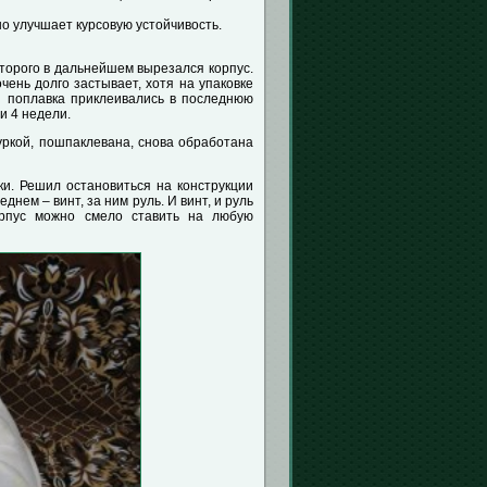
ьно улучшает курсовую устойчивость.
торого в дальнейшем вырезался корпус.
чень долго застывает, хотя на упаковке
ий поплавка приклеивались в последнюю
и 4 недели.
уркой, пошпаклевана, снова обработана
ки. Решил остановиться на конструкции
днем – винт, за ним руль. И винт, и руль
орпус можно смело ставить на любую