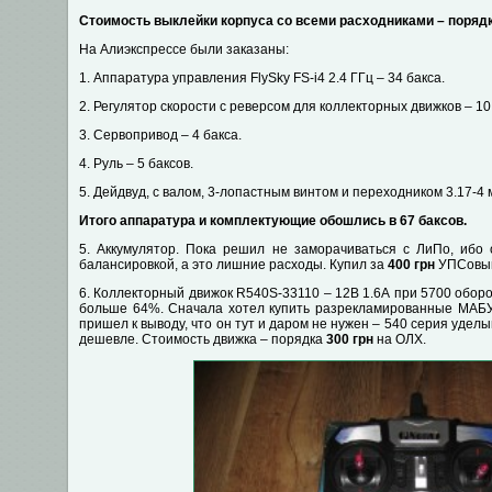
Стоимость выклейки корпуса со всеми расходниками – порядк
На Алиэкспрессе были заказаны:
1. Аппаратура управления FlySky FS-i4 2.4 ГГц – 34 бакса.
2. Регулятор скорости с реверсом для коллекторных движков – 10
3. Сервопривод – 4 бакса.
4. Руль – 5 баксов.
5. Дейдвуд, с валом, 3-лопастным винтом и переходником 3.17-4 м
Итого аппаратура и комплектующие обошлись в 67 баксов.
5. Аккумулятор. Пока решил не заморачиваться с ЛиПо, ибо
балансировкой, а это лишние расходы. Купил за
400 грн
УПСовый
6. Коллекторный движок R540S-33110 – 12В 1.6А при 5700 оборо
больше 64%. Сначала хотел купить разрекламированные МАБУ
пришел к выводу, что он тут и даром не нужен – 540 серия уделы
дешевле. Стоимость движка – порядка
300 грн
на ОЛХ.