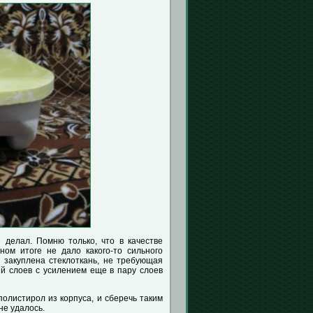
 делал. Помню только, что в качестве
ном итоге не дало какого-то сильного
 закуплена стеклоткань, не требующая
ый слоев с усилением еще в пару слоев
олистирол из корпуса, и сберечь таким
не удалось.