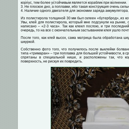
корпус, тем более устойчивым является кораблик при волнении.
3. Не плоское дно, а поплавки, ибо такая конструкция очень сил
4. Наличие одного двигателя для экономии заряда аккумулятора.
Из полистирола толщиной 30 мм был склеен «бутерброд», из ко
Увы, клей для полистирола, который мне подсунули на рынке, о
написано – «2-3 часа». Так как клеил послою, и три последн
очередь, то на все с окончательным застыванием клея ушло почт
После того, как клей высох, сама матрица была обработана шк
шкуркой.
Собственно фото того, что получилось после выклейки болван
типа «тримаран» – три поплавка для большей устойчивости, в сре
спрятаны в специальной нише, и расположены так, что к
поверхность, не рискуя их повредить.