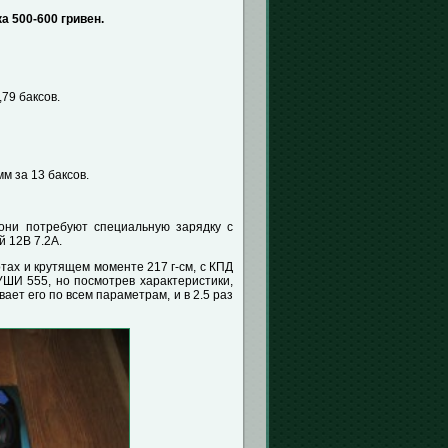
а 500-600 гривен.
,79 баксов.
м за 13 баксов.
 они потребуют специальную зарядку с
 12В 7.2А.
тах и крутящем моменте 217 г-см, с КПД
ШИ 555, но посмотрев характеристики,
вает его по всем параметрам, и в 2.5 раз