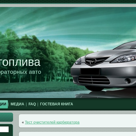
топлива
юраторных авто
ЦИИ
МЕДИА
FAQ
ГОСТЕВАЯ КНИГА
«
Тест очистителей карбюратора