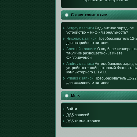
Просмотреть результаты
Свежие комментарии
Sergey к записи
Радиантное зарядное
устройство – миф или реальность?
Николас к записи
Преобразователь 12-
для аварийного питания.
Алексей к записи
О подборе жиклеров п
табличке разноцветной, в инете
фигурируемой
Andrey к записи
Автомобильное зарядн
устройство + лабораторный блок питан
компьютерного БП АТХ
Primus к записи
Преобразователь 12-2
для аварийного питания.
Мета
Войти
RSS
записей
RSS
комментариев