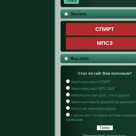
Заказать
СПИРТ
МПСЗ
Наш опрос
Стал ли сайт Вам полезным?
Заинтересовал СПИРТ
Заинтересовал МПСЗ/БК
Любопытно как одно, так и другое
Заинтересовала доработка карбюра
Ничто не заинтересовало
Считаю все эти ваши штучки очеред
разводом